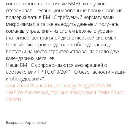
контролировать состояние БМНС и ее узлов,
отслеживать несанкционированные проникновения,
поддерживать в БМНС требуемый нормативами
микроклимат, а также выводить данные и получать
команды управления из систем верхнего уровня
(например, центральной диспетчерской системы).
Полный цикл производства от обследования до
поставки на место строительства занял около двух
календарных месяцев.
Наши БМНС сопровождаются декларацией о
соответствии ТР ТС 010/2011 "О безопасности машин
и оборудования".
#синергия
#синергия_влг
#sngy
#sngy34
#БМНС
#MPSW
#насосная_станция
#водоканал
#Wilo
#Вило
#асутп
Владислав Мартыненко